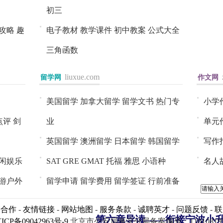
初三
攻略
趣
电子教材
教学课件
初中教案
公式大全
三角函数
liuxue.com
留学网
进入>>
作文网
进入>
美国留学
加拿大留学
留学文书
热门专
小学
点评
剑
业
单元
英国留学
澳洲留学
日本留学
韩国留学
写作
闲娱乐
SAT
GRE
GMAT
托福
雅思
小语种
名人
游户外
留学申请
留学费用
留学签证
行前准备
销合作
-
友情链接
-
网站地图
-
服务条款
-
诚聘英才
-
问题反馈
-
联
第六章导读——衔接宁波小
ICP备09042963号-9
北京市公安局海淀分局备案编号：11010819