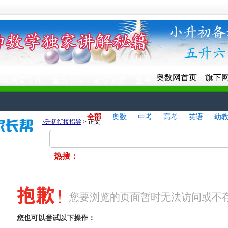
奥数网首页
旗下
本地教育手册
重点中学
教学资源
图书
全部
奥数
中考
高考
英语
幼
>
第六章 宁波小升初衔接指导
> 正文
热搜：
您要浏览的页面暂时无法访问或不
您也可以尝试以下操作：