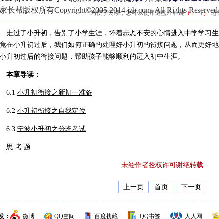
家长帮版权所有Copyright©2005-2014 jzb.com. All Rights Reserved
为便于阅读，您可以使用键盘左右键
（← →）
进
过了小升初，告别了小学生涯，怀着忐忑不安的心情进入中学学习生
竟在小升初过后，我们如何正确的处理好小升初的衔接问题，从而更好地
小升初过后的衔接问题，帮助孩子能够顺利的迈入初中生涯。
本章导读：
6.1
小升初衔接之新初一准备
6.2
小升初衔接之自我定位
6.3
宁波小升初之分班考试
思 考 题
未经作者授权许可谢绝转载
上一页
首页
下一页
发：
微博
QQ空间
百度搜藏
QQ书签
人人网