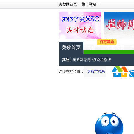
奥数网首页
旗下网站
百万真题
奥数首页
试卷宝
本地教育
其他：
奥数网微博
e度论坛微博
您现在的位置：
奥数宁波站
>
宁波小升初手册