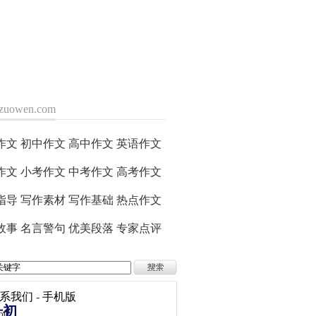
zuowen.com
>
作文
初中作文
高中作文
英语作文
作文
小考作文
中考作文
高考作文
指导
写作素材
写作基础
热点作文
故事
名言警句
优美段落
专家点评
系我们
-
手机版
升初
50