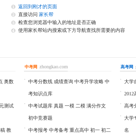
返回到刚才的页面
直接访问
家长帮
检查您浏览器中输入的地址是否正确
使用家长帮站内搜索或下方导航查找所需要的内容
zhongkao.com
中考网
进入>>
高考网
进入>
点
奥数
中考分数线
成绩查询
中考升学攻略
中
大学
考知识点库
201
元测试
中考试题库
真题
一模
二模
满分作文
高考
初中竞赛题
大学
课稿
教
中考报考
中考备考
重点高中
初一
初二
名