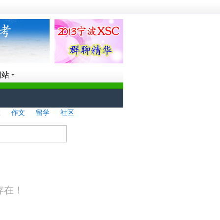
网站
教
作文
留学
社区
搜 索
存在！