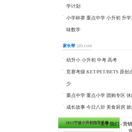
学计划
小学杯赛
重点中学
小升初
升学
味数学
jzb.com
家长帮
进入>>
幼升小
小升初
中考
高考
竞赛考级
KET/PET/BETS
原创
少
重点中学
重点小学
团购专区
休
成长故事
今日八卦
美食厨房
旅
2013宁波小升初指导手册
关于我们
-
营
京