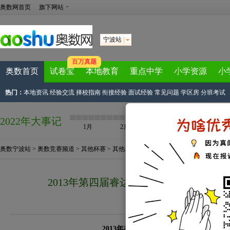
奥数网首页
旗下网站
宁波站
百万真题
奥数首页
试卷宝
本地教育
重点中学
小学资源
小
热门：
本地资讯
经验交流
择校指南
衔接经验
面试经验
常见问题
学区房
分班考试
2022年大事记
1月
2月
3月
4月
奥数宁波站
>
奥数竞赛频道
>
其他杯赛
>
其他杯赛资讯
> 正文
2013年第四届睿达杯英语竞赛宁波学智报
来源：
宁波e度论坛
2013-11-15 20:
2013年睿达杯英语竞赛一试(学智考点)