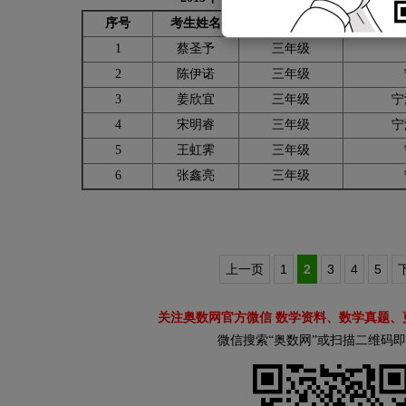
序号
考生姓名
年级
1
蔡圣予
三年级
2
陈伊诺
三年级
3
姜欣宜
三年级
宁
4
宋明睿
三年级
宁
5
王虹霁
三年级
6
张鑫亮
三年级
上一页
1
2
3
4
5
关注奥数网官方微信 数学资料、数学真题、
微信搜索“奥数网”或扫描二维码