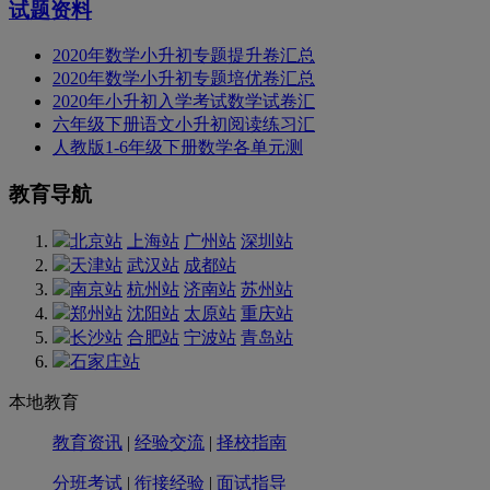
试题资料
2020年数学小升初专题提升卷汇总
2020年数学小升初专题培优卷汇总
2020年小升初入学考试数学试卷汇
六年级下册语文小升初阅读练习汇
人教版1-6年级下册数学各单元测
教育导航
北京站
上海站
广州站
深圳站
天津站
武汉站
成都站
南京站
杭州站
济南站
苏州站
郑州站
沈阳站
太原站
重庆站
长沙站
合肥站
宁波站
青岛站
石家庄站
本地教育
教育资讯
|
经验交流
|
择校指南
分班考试
|
衔接经验
|
面试指导