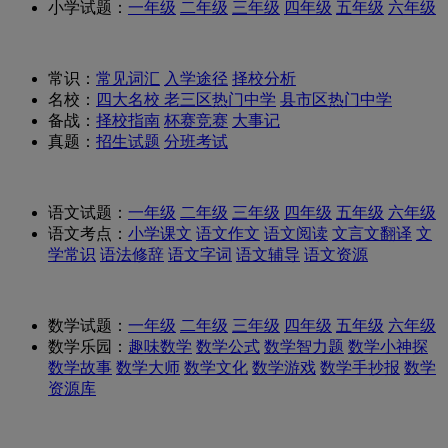
小学试题：
一年级
二年级
三年级
四年级
五年级
六年级
常识：
常见词汇
入学途径
择校分析
名校：
四大名校
老三区热门中学
县市区热门中学
备战：
择校指南
杯赛竞赛
大事记
真题：
招生试题
分班考试
语文试题：
一年级
二年级
三年级
四年级
五年级
六年级
语文考点：
小学课文
语文作文
语文阅读
文言文翻译
文
学常识
语法修辞
语文字词
语文辅导
语文资源
数学试题：
一年级
二年级
三年级
四年级
五年级
六年级
数学乐园：
趣味数学
数学公式
数学智力题
数学小神探
数学故事
数学大师
数学文化
数学游戏
数学手抄报
数学
资源库