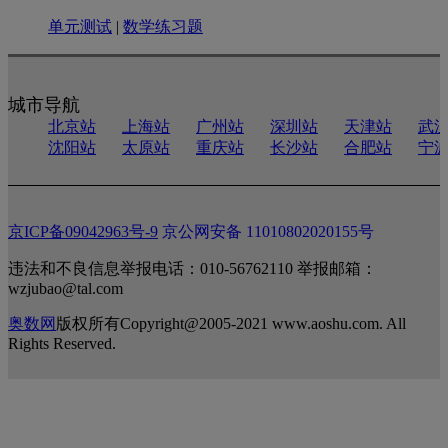
单元测试
|
数学练习题
城市导航
北京站
上海站
广州站
深圳站
天津站
武
沈阳站
太原站
重庆站
长沙站
合肥站
宁
京ICP备09042963号-9
京公网安备 11010802020155号
违法和不良信息举报电话：010-56762110 举报邮箱：
wzjubao@tal.com
奥数网
版权所有Copyright@2005-2021 www.aoshu.com. All
Rights Reserved.