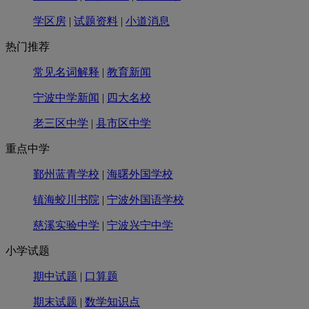
学区房
|
试题资料
|
小道消息
热门推荐
常见名词解释
|
教育新闻
宁波中学新闻
|
四大名校
老三区中学
|
县市区中学
重点中学
鄞州蓝青学校
|
海曙外国学校
镇海蛟川书院
|
宁波外国语学校
慈溪实验中学
|
宁波兴宁中学
小学试题
期中试题
|
口算题
期末试题
|
数学知识点