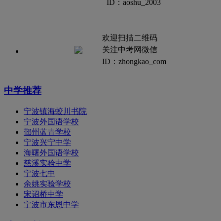
ID：aoshu_2003
欢迎扫描二维码
关注中考网微信
ID：zhongkao_com
中学推荐
宁波镇海蛟川书院
宁波外国语学校
鄞州蓝青学校
宁波兴宁中学
海曙外国语学校
慈溪实验中学
宁波七中
余姚实验学校
宋诏桥中学
宁波市东恩中学