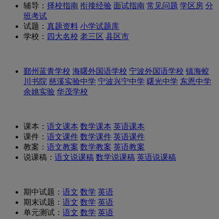
辅导：
择校指南
衔接经验
面试指南
常见问题
学区房
分
班考试
试题：
真题资料
小学试题库
学校：
四大名校
老三区
县区市
鄞州蓝青学校
海曙外国语学校
宁波外国语学校
镇海蛟
川书院
慈溪实验中学
宁波兴宁中学
曙光中学
东恩中学
余姚实验
华茂学校
课本：
语文课本
数学课本
英语课本
课件：
语文课件
数学课件
英语课件
教案：
语文教案
数学教案
英语教案
说课稿：
语文说课稿
数学说课稿
英语说课稿
期中试题：
语文
数学
英语
期末试题：
语文
数学
英语
单元测试：
语文
数学
英语