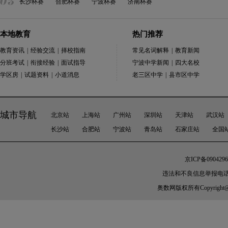
长沙杯赛
合肥杯赛
宁波杯赛
济南杯赛
本地教育
热门推荐
教育资讯
|
经验交流
|
择校指南
常见名词解释
|
教育新闻
分班考试
|
衔接经验
|
面试指导
宁波中学新闻
|
四大名校
学区房
|
试题资料
|
小道消息
老三区中学
|
县市区中学
城市导航
北京站
上海站
广州站
深圳站
天津站
武汉站
长沙站
合肥站
宁波站
青岛站
石家庄站
全国
京ICP备0904296
违法和不良信息举报电话：010-
奥数网
版权所有Copyright@200