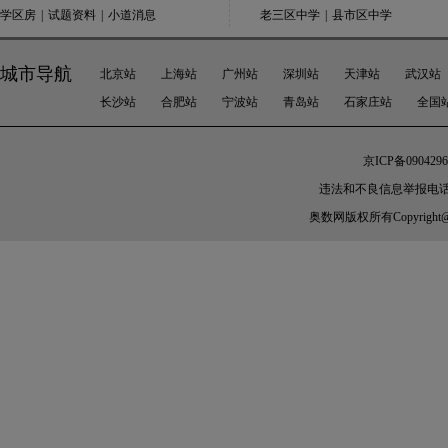
学区房
|
试题资料
|
小道消息
老三区中学
|
县市区中学
城市导航
北京站
上海站
广州站
深圳站
天津站
武汉站
长沙站
合肥站
宁波站
青岛站
石家庄站
全国
京ICP备0904296
违法和不良信息举报电话：010-
奥数网
版权所有Copyright@200