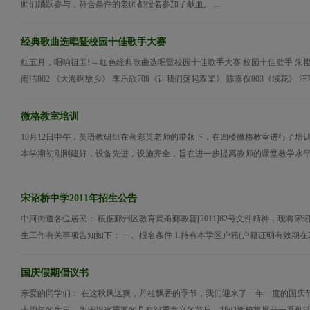
师们踊跃参与，符合条件的老师都报名参加了献血。 ...
经典歌曲选唱暨校园十佳歌手大赛
红五月，唱响祖国! -- 红色经典歌曲选唱暨校园十佳歌手大赛 校园十佳歌手 朱樱超
雨洁802 《大海啊故乡》 李乐欣708《让我们荡起双桨》 陈嘉仪803《绒花》 汪巧8
微格教室培训
10月12日中午，英语教研组在蒋彩英老师的带领下，在四楼微格教室进行了培
本学期初刚刚建好，设备先进，设施齐全，旨在进一步提高教师的课堂教学水平。
宋诏桥中学2011年招生公告
中河街道各位居民： 根据鄞州区教育局甬鄞教普[2011]82号文件精神，现将宋诏
生工作有关事项告知如下： 一、报名条件 1.持有本学区户籍(户籍证明有效期在2010
国庆假期倡议书
亲爱的同学们： 在这秋风送爽，丹桂飘香的季节，我们迎来了一年一度的国庆