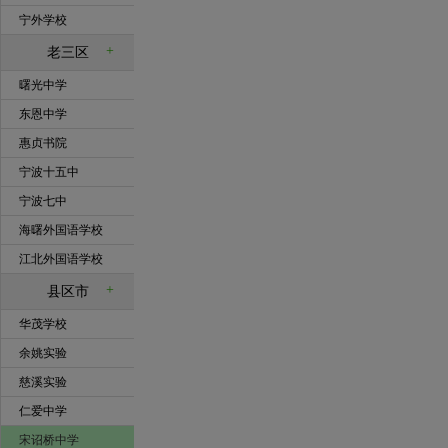
宁外学校
+
老三区
曙光中学
东恩中学
惠贞书院
宁波十五中
宁波七中
海曙外国语学校
江北外国语学校
+
县区市
华茂学校
余姚实验
慈溪实验
仁爱中学
宋诏桥中学