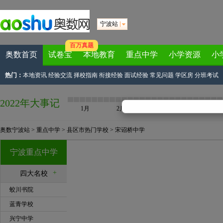
宁波站
百万真题
奥数首页
试卷宝
本地教育
重点中学
小学资源
小
热门：
本地资讯
经验交流
择校指南
衔接经验
面试经验
常见问题
学区房
分班考试
2022年大事记
1月
2月
3月
4月
奥数宁波站
>
重点中学
>
县区市热门学校
>
宋诏桥中学
宁波重点中学
+
四大名校
蛟川书院
蓝青学校
兴宁中学