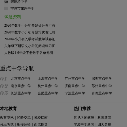
宋诏桥中学
宁波市东恩中学
试题资料
2020年数学小升初专题提升卷汇总
2020年数学小升初专题培优卷汇总
2020年小升初入学考试数学试卷汇
六年级下册语文小升初阅读练习汇
人教版1-6年级下册数学各单元测
重点中学导航
北京重点中学
上海重点中学
广州重点中学
深圳重点中学
南京重点中学
杭州重点中学
济南重点中学
苏州重点中学
长沙重点中学
合肥重点中学
宁波重点中学
青岛重点中学
本地教育
热门推荐
教育资讯
|
经验交流
|
择校指南
常见名词解释
|
教育新闻
分班考试
|
衔接经验
|
面试指导
宁波中学新闻
|
四大名校