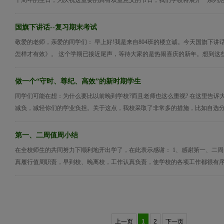
十周年的生日，为庆祝这重要的具有双重意义的节日，我们学校将展开一系列活动。
国旗下讲话--复习期末考试
敬爱的老师，亲爱的同学们： 早上好!我是来自804班的楼立诚。今天国旗下讲
怎样才有效》。 这个学期已接近尾声，等待大家的是热闹喜庆的新年。想到这些，
做一个“守时、尊纪、高效”的新时期学生
同学们可能在想：为什么要比以前晚到学校?而且老师也这么重视? 在这里告诉
减负，减轻你们的学业负担。关于这点，我校采取了非常多的措施，比如自选分层
第一、二周值周小结
在全校师生的共同努力下顺利地开出学了，在此表示感谢： 1、感谢第一、二
真履行值周职责，早到校、晚离校，工作认真负责，使学校的各项工作都很有序正常;
上一页
1
2
下一页